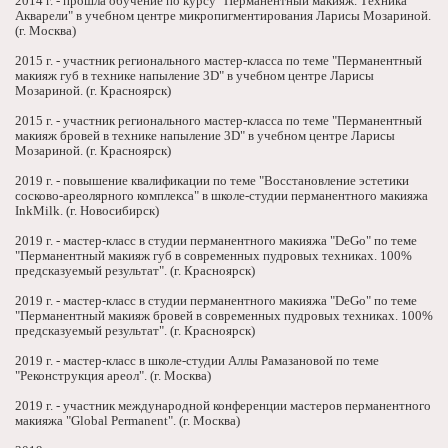
2014 г. - прошла обучение по курсу "Перманентный макияж. Техника
Акварели" в учебном центре микропигментирования Ларисы Мозариной.
(г. Москва)
2015 г. - участник регионального мастер-класса по теме "Перманентный
макияж губ в технике напыление 3D" в учебном центре Ларисы
Мозариной. (г. Красноярск)
2015 г. - участник регионального мастер-класса по теме "Перманентный
макияж бровей в технике напыление 3D" в учебном центре Ларисы
Мозариной. (г. Красноярск)
2019 г. - повышение квалификации по теме "Восстановление эстетики
сосково-ареолярного комплекса" в школе-студии перманентного макияжа
InkMilk. (г. Новосибирск)
2019 г. - мастер-класс в студии перманентного макияжа "DeGo" по теме
"Перманентный макияж губ в современных пудровых техниках. 100%
предсказуемый результат". (г. Красноярск)
2019 г. - мастер-класс в студии перманентного макияжа "DeGo" по теме
"Перманентный макияж бровей в современных пудровых техниках. 100%
предсказуемый результат". (г. Красноярск)
2019 г. - мастер-класс в школе-студии Аллы Рамазановой по теме
"Реконструкция ареол". (г. Москва)
2019 г. - участник международной конференции мастеров перманентного
макияжа "Global Permanent". (г. Москва)