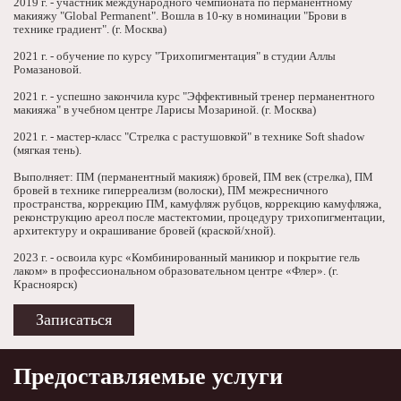
2019 г. - участник международного чемпионата по перманентному
макияжу "Global Permanent". Вошла в 10-ку в номинации "Брови в
технике градиент". (г. Москва)
2021 г. - обучение по курсу "Трихопигментация" в студии Аллы
Ромазановой.
2021 г. - успешно закончила курс "Эффективный тренер перманентного
макияжа" в учебном центре Ларисы Мозариной. (г. Москва)
2021 г. - мастер-класс "Стрелка с растушовкой" в технике Soft shadow
(мягкая тень).
Выполняет: ПМ (перманентный макияж) бровей, ПМ век (стрелка), ПМ
бровей в технике гиперреализм (волоски), ПМ межресничного
пространства, коррекцию ПМ, камуфляж рубцов, коррекцию камуфляжа,
реконструкцию ареол после мастектомии, процедуру трихопигментации,
архитектуру и окрашивание бровей (краской/хной).
2023 г. - освоила курс «Комбинированный маникюр и покрытие гель
лаком» в профессиональном образовательном центре «Флер». (г.
Красноярск)
Записаться
Предоставляемые услуги